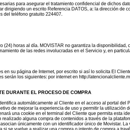
arias para asegurar el tratamiento confidencial de dichos datos
izar dirigiendo un escrito Referencia DATOS, a: la dirección de
s del teléfono gratuito 224407.
ro (24) horas al día. MOVISTAR no garantiza la disponibilidad, 
amiento de las redes involucradas en el Servicio y, en particular
 en su página de Internet, por escrito si así lo solicita El Cli
serán los siguientes: por internet en http://atencionalcliente.mo
IENTE DURANTE EL PROCESO DE COMPRA
dentifica automáticamente al Cliente en el acceso al portal del 
tivo de mejorar la experiencia de uso y permitir la utilización
cenará una cookie en el terminal del Cliente que permita esta ide
 realizado alguna compra de contenidos a través de la platafo
e asocian únicamente con un identificador único de Movistar. La 
 si se vuelve a realizar una compra o intento de compra a travé