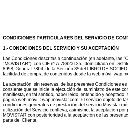
CONDICIONES PARTICULARES DEL SERVICIO DE COM
1.- CONDICIONES DEL SERVICIO Y SU ACEPTACIÓN
Las Condiciones descritas a continuación (en adelante, las
"MOVISTAR"), con CIF nº A-78923125., domiciliada en Distrito
8958, General 7804, de la Sección 3ª del LIBRO DE SOCIEDADES,
facilidad de compra de contenidos desde la web móvil wap.mov
La aceptación, sin reservas, de las presentes Condiciones es 
consiente que se inicie la ejecución del suministro de este c
manifiesta, en tal sentido, haber leído, entendido y aceptado
página web móvil : wap.movistar.com. El servicio objeto de la
condiciones generales de prestación del servicio Movistar m
utilización del Servicio conlleva, asimismo, la aceptación po
MOVISTAR con posterioridad a la aceptación de las presentes 
parte del Cliente.