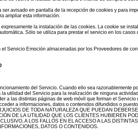
a ser avisado en pantalla de la recepción de cookies y para impe
ra ampliar esta información.
ta expresamente la instalación de las cookies. La cookie se ins
utomática. Sólo se utiliza para prestar el servicio en los casos
el Servicio Emoción almacenadas por los Proveedores de conte
D
uncionamiento del Servicio. Cuando ello sea razonablemente p
tilidad del Servicio para la realización de ninguna actividad en
r a las distintas páginas de web móvil que forman el Servicio 
 acceder a informaciones, datos o contenidos difundidos o pu
UICIOS DE TODA NATURALEZA QUE PUEDAN DEBERSE A 
IÓN DE LA UTILIDAD QUE LOS CLIENTES HUBIEREN PODI
LUSIVO, A LOS FALLOS EN EL ACCESO A LAS DISTINTAS
 INFORMACIONES, DATOS O CONTENIDOS.