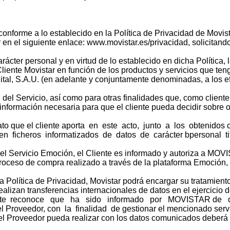
 conforme a lo establecido en la Política de Privacidad de Movis
 en el siguiente enlace: www.movistar.es/privacidad, solicitand
ácter personal y en virtud de lo establecido en dicha Política,
liente Movistar en función de los productos y servicios que ten
tal, S.A.U. (en adelante y conjuntamente denominadas, a los ef
n del Servicio, así como para otras finalidades que, como client
 información necesaria para que el cliente pueda decidir sobre 
to que el cliente aporta en este acto, junto a los obtenidos co
 en ficheros informatizados de datos de carácter bpersonal ti
del Servicio Emoción, el Cliente es informado y autoriza a MOV
roceso de compra realizado a través de la plataforma Emoción, par
 la Política de Privacidad, Movistar podrá encargar su tratamien
alizan transferencias internacionales de datos en el ejercicio
Cliente reconoce que ha sido informado por MOVISTAR de que
Proveedor, con la finalidad de gestionar el mencionado servicio
e el Proveedor pueda realizar con los datos comunicados deberá c