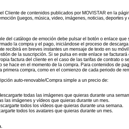
 el Cliente de contenidos publicados por MOVISTAR en la págin
emoción (juegos, música, video, imágenes, noticias, deportes y o
ble del catálogo de emoción debe pulsar el botón o enlace que s
irmado la compra y el pago, iniciándose el proceso de descarga 
te recibirá en breves instantes un mensaje de texto en su móvil
stión de la suscripción. Si se pulsa en este enlace se facturará
ropia factura del cliente en el caso de las tarifas de contrato o
do se hace en el momento de la compra. Para contenidos de pag
 la primera compra, como en el comienzo de cada periodo de ren
ripción auto-renovable/Compra simple a un precio de:
descargarte todas las imágenes que quieras durante una seman
das las imágenes y vídeos que quieras durante un mes.
escargarte todos los vídeos que quieras durante una semana.
scargarte todos los avatares que quieras durante un mes.
a.