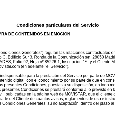
Condiciones particulares del Servicio
PRA DE CONTENIDOS EN EMOCION
 "Condiciones Generales") regulan las relaciones contractua
 C, Edificio Sur 3, Ronda de la Comunicación s/n, 28050 Madrid
 Folio 92, Hoja nº 85226-1, Inscripción 1ª - y el Cliente Movis
istar.com (en adelante "el Servicio").
indispensable para la prestación del Servicio por parte de MOV
ontenido digital, con el conocimiento por su parte de que en con
 las presentes Condiciones, puestas a su disposición, en todo mo
s presentes Condiciones se prestará conforme a lo previsto en 
óvil, publicadas en la página web de MOVISTAR, que el cliente 
r parte del Cliente de cuantos avisos, reglamentos de uso e inst
Condiciones Generales; su no aceptación, dentro del plazo al e