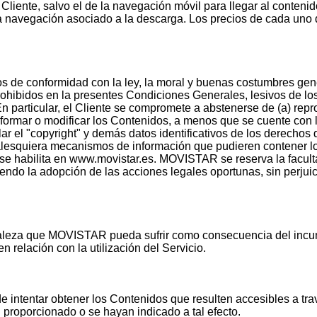
l Cliente, salvo el de la navegación móvil para llegar al conten
a navegación asociado a la descarga. Los precios de cada uno 
dos de conformidad con la ley, la moral y buenas costumbres ge
s, prohibidos en la presentes Condiciones Generales, lesivos de l
En particular, el Cliente se compromete a abstenerse de (a) reprod
ormar o modificar los Contenidos, a menos que se cuente con la
ular el "copyright" y demás datos identificativos de los derechos
 cualesquiera mecanismos de información que pudieren contener l
se habilita en www.movistar.es. MOVISTAR se reserva la facult
uyendo la adopción de las acciones legales oportunas, sin perjui
uraleza que MOVISTAR pueda sufrir como consecuencia del incu
 relación con la utilización del Servicio.
e intentar obtener los Contenidos que resulten accesibles a tr
 proporcionado o se hayan indicado a tal efecto.