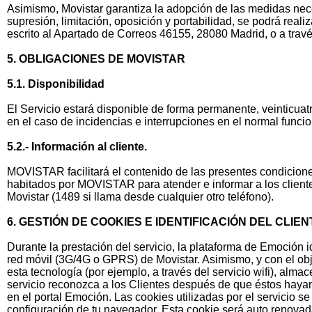
Asimismo, Movistar garantiza la adopción de las medidas neces
supresión, limitación, oposición y portabilidad, se podrá real
escrito al Apartado de Correos 46155, 28080 Madrid, o a travé
5. OBLIGACIONES DE MOVISTAR
5.1. Disponibilidad
El Servicio estará disponible de forma permanente, veinticuat
en el caso de incidencias e interrupciones en el normal funcion
5.2.- Información al cliente.
MOVISTAR facilitará el contenido de las presentes condiciones
habitados por MOVISTAR para atender e informar a los clientes 
Movistar (1489 si llama desde cualquier otro teléfono).
6. GESTIÓN DE COOKIES E IDENTIFICACIÓN DEL CL
Durante la prestación del servicio, la plataforma de Emoción i
red móvil (3G/4G o GPRS) de Movistar. Asimismo, y con el obje
esta tecnología (por ejemplo, a través del servicio wifi), alma
servicio reconozca a los Clientes después de que éstos hayan
en el portal Emoción. Las cookies utilizadas por el servicio s
configuración de tu navegador. Esta cookie será auto renovada