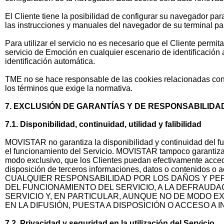
El Cliente tiene la posibilidad de configurar su navegador par
las instrucciones y manuales del navegador de su terminal pa
Para utilizar el servicio no es necesario que el Cliente permi
servicio de Emoción en cualquier escenario de identificación a
identificación automática.
TME no se hace responsable de las cookies relacionadas con 
los términos que exige la normativa.
7. EXCLUSIÓN DE GARANTÍAS Y DE RESPONSABILIDA
7.1. Disponibilidad, continuidad, utilidad y falibilidad
MOVISTAR no garantiza la disponibilidad y continuidad del f
el funcionamiento del Servicio. MOVISTAR tampoco garantiza la u
modo exclusivo, que los Clientes puedan efectivamente accede
disposición de terceros informaciones, datos o contenidos o
CUALQUIER RESPONSABILIDAD POR LOS DAÑOS Y PERJ
DEL FUNCIONAMIENTO DEL SERVICIO, A LA DEFRAUDAC
SERVICIO Y, EN PARTICULAR, AUNQUE NO DE MODO EXC
EN LA DIFUSIÓN, PUESTA A DISPOSICIÓN O ACCESO A
7.2. Privacidad y seguridad en la utilización del Servicio